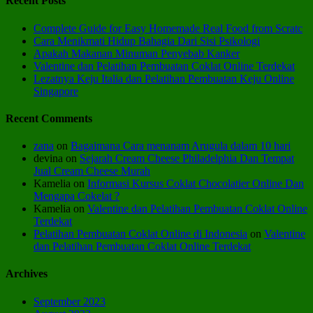
Recent Posts
Complete Guide for Easy Homemade Real Food from Scratc
Cara Menikmati Hidup Bahagia Dari Sisi Psikologi
Apakah Makanan Minuman Penyebab Kanker
Valentine dan Pelatihan Pembuatan Coklat Online Terdekat
Lezatnya Keju Italia dan Pelatihan Pembuatan Keju Online
Singapore
Recent Comments
zana
on
Bagaimana Cara menanam Arugula dalam 10 hari
devina
on
Sejarah Cream Cheese Philadelphia Dan Tempat
Jual Cream Cheese Murah
Kamelia
on
Informasi Kursus Coklat Chocolatier Online Dan
Mengapa Cokelat ?
Kamelia
on
Valentine dan Pelatihan Pembuatan Coklat Online
Terdekat
Pelatihan Pembuatan Coklat Online di Indonesia
on
Valentine
dan Pelatihan Pembuatan Coklat Online Terdekat
Archives
September 2023