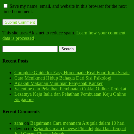
Save my name, email, and website in this browser for the next
time I comment.
This site uses Akismet to reduce spam.
Learn how your comment
data is processed
.
Search
for:
Recent Posts
Complete Guide for Easy Homemade Real Food from Scratc
Cara Menikmati Hidup Bahagia Dari Sisi Psikologi
Apakah Makanan Minuman Penyebab Kanker
Valentine dan Pelatihan Pembuatan Coklat Online Terdekat
Lezatnya Keju Italia dan Pelatihan Pembuatan Keju Online
Singapore
Recent Comments
zana
on
Bagaimana Cara menanam Arugula dalam 10 hari
devina
on
Sejarah Cream Cheese Philadelphia Dan Tempat
Jual Cream Cheese Murah