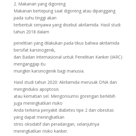
2. Makanan yang digoreng
Makanan bertepung saat digoreng atau dipanggang
pada suhu tinggi akan
terbentuk senyawa yang disebut akrilamida. Hasil studi
tahun 2018 dalam
penelitian yang dilakukan pada tikus bahwa akrilamida
bersifat karsinogenik,
dan Badan Internasional untuk Penelitian Kanker (IARC)
menganggap itu
mungkin karsinogenik bagi manusia.
Hasil studi tahun 2020: Akrilamida merusak DNA dan
menginduksi apoptosis
atau kematian sel. Mengonsumsi gorengan berlebih
juga meningkatkan risiko
Anda terkena penyakit diabetes tipe 2 dan obesitas
yang dapat meningkatkan
stres oksidatif dan peradangan, selanjutnya
meningkatkan risiko kanker.