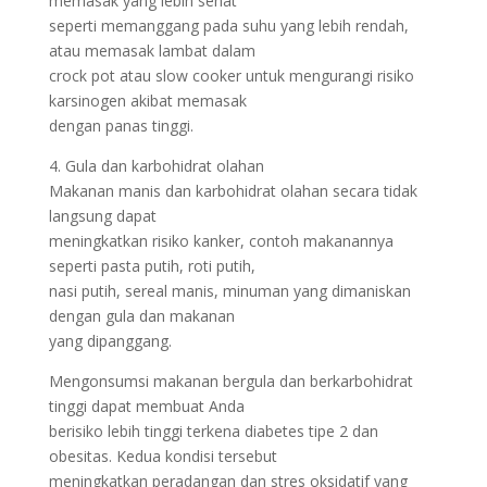
memasak yang lebih sehat
seperti memanggang pada suhu yang lebih rendah,
atau memasak lambat dalam
crock pot atau slow cooker untuk mengurangi risiko
karsinogen akibat memasak
dengan panas tinggi.
4. Gula dan karbohidrat olahan
Makanan manis dan karbohidrat olahan secara tidak
langsung dapat
meningkatkan risiko kanker, contoh makanannya
seperti pasta putih, roti putih,
nasi putih, sereal manis, minuman yang dimaniskan
dengan gula dan makanan
yang dipanggang.
Mengonsumsi makanan bergula dan berkarbohidrat
tinggi dapat membuat Anda
berisiko lebih tinggi terkena diabetes tipe 2 dan
obesitas. Kedua kondisi tersebut
meningkatkan peradangan dan stres oksidatif yang