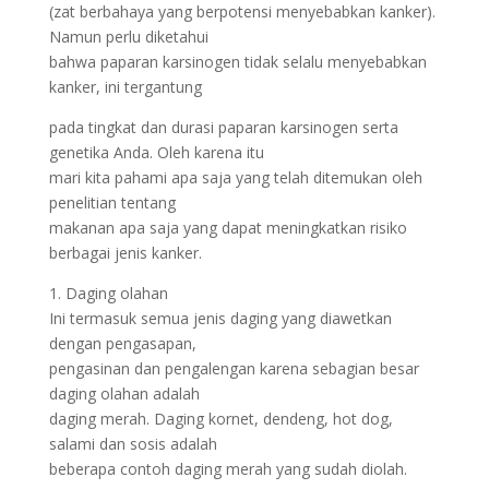
(zat berbahaya yang berpotensi menyebabkan kanker).
Namun perlu diketahui
bahwa paparan karsinogen tidak selalu menyebabkan
kanker, ini tergantung
pada tingkat dan durasi paparan karsinogen serta
genetika Anda. Oleh karena itu
mari kita pahami apa saja yang telah ditemukan oleh
penelitian tentang
makanan apa saja yang dapat meningkatkan risiko
berbagai jenis kanker.
1. Daging olahan
Ini termasuk semua jenis daging yang diawetkan
dengan pengasapan,
pengasinan dan pengalengan karena sebagian besar
daging olahan adalah
daging merah. Daging kornet, dendeng, hot dog,
salami dan sosis adalah
beberapa contoh daging merah yang sudah diolah.