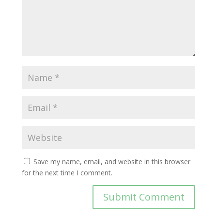
Save my name, email, and website in this browser
for the next time I comment.