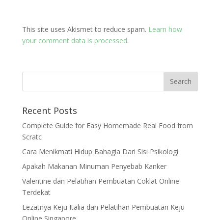
This site uses Akismet to reduce spam.
Learn how
your comment data is processed
.
Recent Posts
Complete Guide for Easy Homemade Real Food from
Scratc
Cara Menikmati Hidup Bahagia Dari Sisi Psikologi
Apakah Makanan Minuman Penyebab Kanker
Valentine dan Pelatihan Pembuatan Coklat Online
Terdekat
Lezatnya Keju Italia dan Pelatihan Pembuatan Keju
Online Singapore