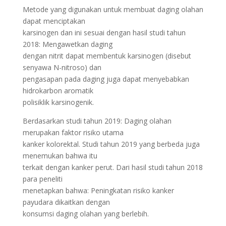
Metode yang digunakan untuk membuat daging olahan
dapat menciptakan
karsinogen dan ini sesuai dengan hasil studi tahun
2018: Mengawetkan daging
dengan nitrit dapat membentuk karsinogen (disebut
senyawa N-nitroso) dan
pengasapan pada daging juga dapat menyebabkan
hidrokarbon aromatik
polisiklik karsinogenik.
Berdasarkan studi tahun 2019: Daging olahan
merupakan faktor risiko utama
kanker kolorektal. Studi tahun 2019 yang berbeda juga
menemukan bahwa itu
terkait dengan kanker perut. Dari hasil studi tahun 2018
para peneliti
menetapkan bahwa: Peningkatan risiko kanker
payudara dikaitkan dengan
konsumsi daging olahan yang berlebih.