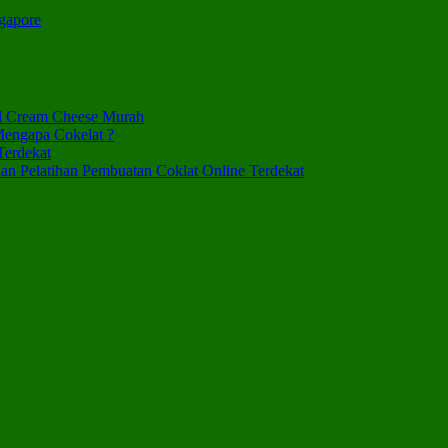
ngapore
al Cream Cheese Murah
Mengapa Cokelat ?
Terdekat
dan Pelatihan Pembuatan Coklat Online Terdekat