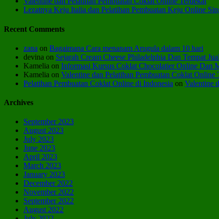
Valentine dan Pelatihan Pembuatan Coklat Online Terdekat
Lezatnya Keju Italia dan Pelatihan Pembuatan Keju Online Si
Recent Comments
zana
on
Bagaimana Cara menanam Arugula dalam 10 hari
devina
on
Sejarah Cream Cheese Philadelphia Dan Tempat Ju
Kamelia
on
Informasi Kursus Coklat Chocolatier Online Dan 
Kamelia
on
Valentine dan Pelatihan Pembuatan Coklat Online 
Pelatihan Pembuatan Coklat Online di Indonesia
on
Valentine 
Archives
September 2023
August 2023
July 2023
June 2023
April 2023
March 2023
January 2023
December 2022
November 2022
September 2022
August 2022
July 2022