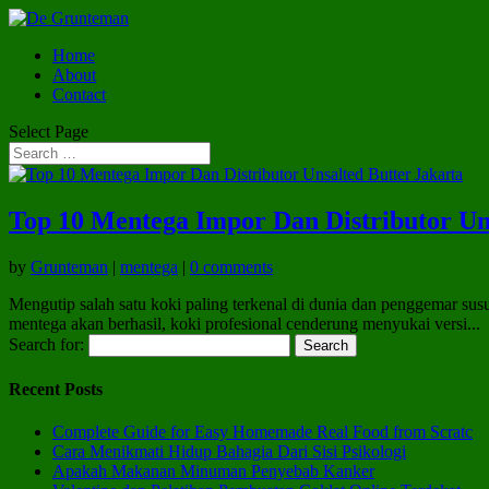
Home
About
Contact
Select Page
Top 10 Mentega Impor Dan Distributor Un
by
Grunteman
|
mentega
|
0 comments
Mengutip salah satu koki paling terkenal di dunia dan penggemar sus
mentega akan berhasil, koki profesional cenderung menyukai versi...
Search for:
Recent Posts
Complete Guide for Easy Homemade Real Food from Scratc
Cara Menikmati Hidup Bahagia Dari Sisi Psikologi
Apakah Makanan Minuman Penyebab Kanker