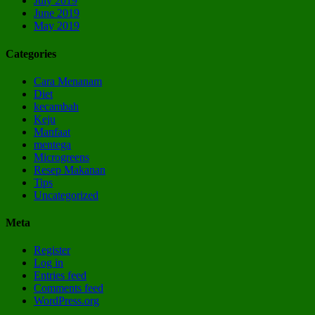
July 2019
June 2019
May 2019
Categories
Cara Menanam
Diet
kecambah
Keju
Manfaat
mentega
Microgreens
Resep Makanan
Tips
Uncategorized
Meta
Register
Log in
Entries feed
Comments feed
WordPress.org