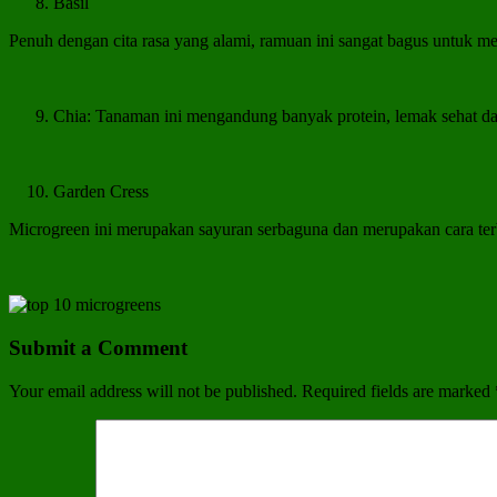
Basil
Penuh dengan cita rasa yang alami, ramuan ini sangat bagus untuk men
Chia: Tanaman ini mengandung banyak protein, lemak sehat dan 
Garden Cress
Microgreen ini merupakan sayuran serbaguna dan merupakan cara ter
Submit a Comment
Your email address will not be published.
Required fields are marked