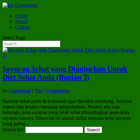
Home
About
Contact
Select Page
Sayuran Sehat yang Dianjurkan Untuk
Diet Sehat Anda (Bagian 3)
by
Grunteman
|
Tips
|
0 comments
Sayuran sehat perlu di konsumsi agar diet bisa seimbang. Sayuran
seperti kita ketahui memang menyehatkan. Namun ada juga
beberapa jenis sayuran yang lebih sehat dibandingkan jenis-jenis
sayuran lainnya. Dibawah ini adalah daftar lanjutan jenis sayuran
yang paling...
Search for: