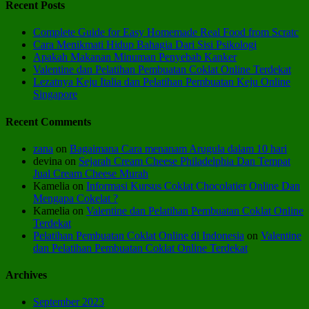
Recent Posts
Complete Guide for Easy Homemade Real Food from Scratc
Cara Menikmati Hidup Bahagia Dari Sisi Psikologi
Apakah Makanan Minuman Penyebab Kanker
Valentine dan Pelatihan Pembuatan Coklat Online Terdekat
Lezatnya Keju Italia dan Pelatihan Pembuatan Keju Online
Singapore
Recent Comments
zana
on
Bagaimana Cara menanam Arugula dalam 10 hari
devina
on
Sejarah Cream Cheese Philadelphia Dan Tempat
Jual Cream Cheese Murah
Kamelia
on
Informasi Kursus Coklat Chocolatier Online Dan
Mengapa Cokelat ?
Kamelia
on
Valentine dan Pelatihan Pembuatan Coklat Online
Terdekat
Pelatihan Pembuatan Coklat Online di Indonesia
on
Valentine
dan Pelatihan Pembuatan Coklat Online Terdekat
Archives
September 2023