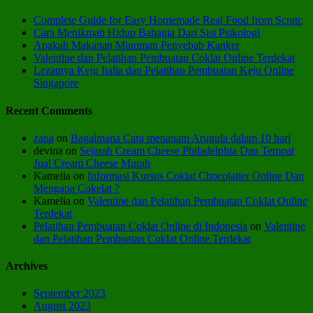
Complete Guide for Easy Homemade Real Food from Scratc
Cara Menikmati Hidup Bahagia Dari Sisi Psikologi
Apakah Makanan Minuman Penyebab Kanker
Valentine dan Pelatihan Pembuatan Coklat Online Terdekat
Lezatnya Keju Italia dan Pelatihan Pembuatan Keju Online
Singapore
Recent Comments
zana
on
Bagaimana Cara menanam Arugula dalam 10 hari
devina
on
Sejarah Cream Cheese Philadelphia Dan Tempat
Jual Cream Cheese Murah
Kamelia
on
Informasi Kursus Coklat Chocolatier Online Dan
Mengapa Cokelat ?
Kamelia
on
Valentine dan Pelatihan Pembuatan Coklat Online
Terdekat
Pelatihan Pembuatan Coklat Online di Indonesia
on
Valentine
dan Pelatihan Pembuatan Coklat Online Terdekat
Archives
September 2023
August 2023