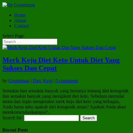
Home
About
Contact
Select Page
Merk Keju Diet Keto Untuk Diet Yang
Sukses Dan Cepat
by
Grunteman
|
Diet
,
Keju
|
0 comments
Semakin hari semakin banyak yang bertanya tentang diet ketogenik
dan semakin banyak yang mengikuti diet keto. Sebelum memulai
menu dan ingin mengetahui merk keju diet keto yang terbagus,
Anda harus tahu apakah diet ketogenik aman? Apakah Anda akan
merekomendasikannya?...
Search for:
Recent Posts