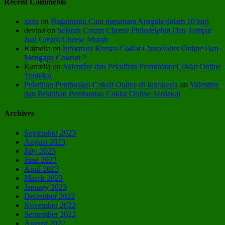
Recent Comments
zana
on
Bagaimana Cara menanam Arugula dalam 10 hari
devina
on
Sejarah Cream Cheese Philadelphia Dan Tempat
Jual Cream Cheese Murah
Kamelia
on
Informasi Kursus Coklat Chocolatier Online Dan
Mengapa Cokelat ?
Kamelia
on
Valentine dan Pelatihan Pembuatan Coklat Online
Terdekat
Pelatihan Pembuatan Coklat Online di Indonesia
on
Valentine
dan Pelatihan Pembuatan Coklat Online Terdekat
Archives
September 2023
August 2023
July 2023
June 2023
April 2023
March 2023
January 2023
December 2022
November 2022
September 2022
August 2022