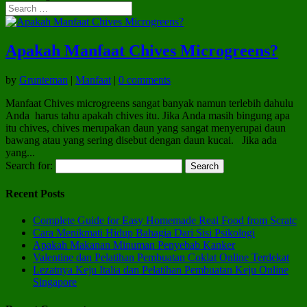
Apakah Manfaat Chives Microgreens?
by
Grunteman
|
Manfaat
|
0 comments
Manfaat Chives microgreens sangat banyak namun terlebih dahulu
Anda harus tahu apakah chives itu. Jika Anda masih bingung apa
itu chives, chives merupakan daun yang sangat menyerupai daun
bawang atau yang sering disebut dengan daun kucai. Jika ada
yang...
Search for:
Recent Posts
Complete Guide for Easy Homemade Real Food from Scratc
Cara Menikmati Hidup Bahagia Dari Sisi Psikologi
Apakah Makanan Minuman Penyebab Kanker
Valentine dan Pelatihan Pembuatan Coklat Online Terdekat
Lezatnya Keju Italia dan Pelatihan Pembuatan Keju Online
Singapore