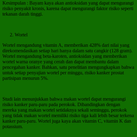
Kesimpulan : Bayam kaya akan antioksidan yang dapat mengurangi
risiko penyakit kronis, karena dapat mengurangi faktor risiko seperti
tekanan darah tinggi.
Wortel
Wortel mengandung vitamin A, memberikan 428% dari nilai yang
direkomendasikan setiap hari hanya dalam satu cangkir (128 gram).
Wortel mengandung beta-karoten, antioksidan yang memberikan
wortel warna oranye yang cerah dan dapat membantu dalam
pencegahan kanker. Bahkan, satu penelitian mengungkapkan bahwa
untuk setiap penyajian wortel per minggu, risiko kanker prostat
partisipan menurun 5%.
Studi lain menunjukkan bahwa makan wortel dapat mengurangi
risiko kanker paru-paru pada perokok. Dibandingkan dengan
mereka yang makan wortel setidaknya sekali seminggu, perokok
yang tidak makan wortel memiliki risiko tiga kali lebih besar terkena
kanker paru-paru. Wortel juga kaya akan vitamin C, vitamin K dan
potassium.