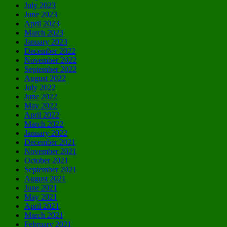
July 2023
June 2023
April 2023
March 2023
January 2023
December 2022
November 2022
September 2022
August 2022
July 2022
June 2022
May 2022
April 2022
March 2022
January 2022
December 2021
November 2021
October 2021
September 2021
August 2021
June 2021
May 2021
April 2021
March 2021
February 2021