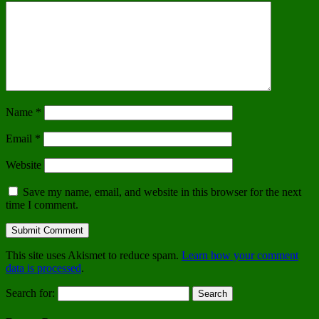
Name
*
Email
*
Website
Save my name, email, and website in this browser for the next
time I comment.
This site uses Akismet to reduce spam.
Learn how your comment
data is processed
.
Search for: