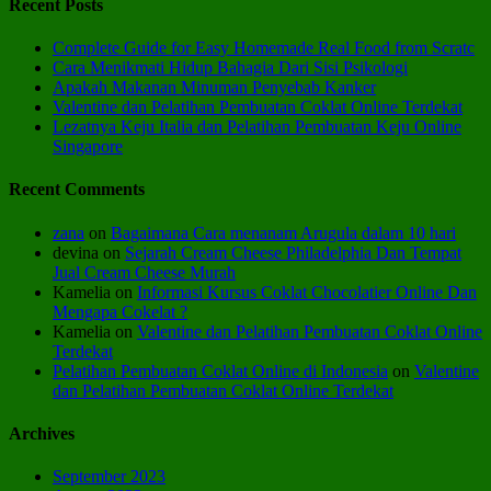
Recent Posts
Complete Guide for Easy Homemade Real Food from Scratc
Cara Menikmati Hidup Bahagia Dari Sisi Psikologi
Apakah Makanan Minuman Penyebab Kanker
Valentine dan Pelatihan Pembuatan Coklat Online Terdekat
Lezatnya Keju Italia dan Pelatihan Pembuatan Keju Online
Singapore
Recent Comments
zana
on
Bagaimana Cara menanam Arugula dalam 10 hari
devina
on
Sejarah Cream Cheese Philadelphia Dan Tempat
Jual Cream Cheese Murah
Kamelia
on
Informasi Kursus Coklat Chocolatier Online Dan
Mengapa Cokelat ?
Kamelia
on
Valentine dan Pelatihan Pembuatan Coklat Online
Terdekat
Pelatihan Pembuatan Coklat Online di Indonesia
on
Valentine
dan Pelatihan Pembuatan Coklat Online Terdekat
Archives
September 2023