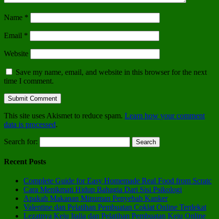
Name
*
Email
*
Website
Save my name, email, and website in this browser for the next
time I comment.
This site uses Akismet to reduce spam.
Learn how your comment
data is processed
.
Search for:
Recent Posts
Complete Guide for Easy Homemade Real Food from Scratc
Cara Menikmati Hidup Bahagia Dari Sisi Psikologi
Apakah Makanan Minuman Penyebab Kanker
Valentine dan Pelatihan Pembuatan Coklat Online Terdekat
Lezatnya Keju Italia dan Pelatihan Pembuatan Keju Online