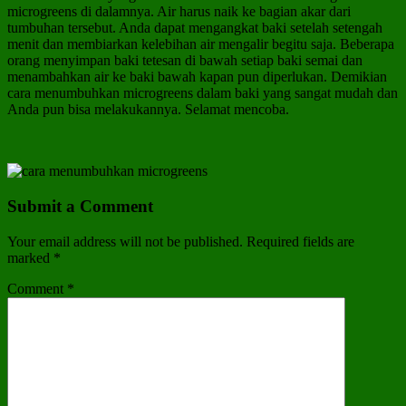
microgreens di dalamnya. Air harus naik ke bagian akar dari
tumbuhan tersebut. Anda dapat mengangkat baki setelah setengah
menit dan membiarkan kelebihan air mengalir begitu saja. Beberapa
orang menyimpan baki tetesan di bawah setiap baki semai dan
menambahkan air ke baki bawah kapan pun diperlukan. Demikian
cara menumbuhkan microgreens dalam baki yang sangat mudah dan
Anda pun bisa melakukannya. Selamat mencoba.
Submit a Comment
Your email address will not be published.
Required fields are
marked
*
Comment
*