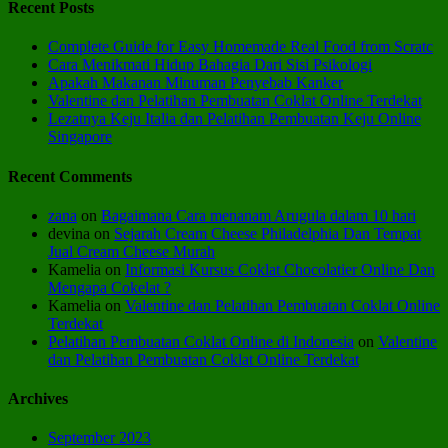
Recent Posts
Complete Guide for Easy Homemade Real Food from Scratc
Cara Menikmati Hidup Bahagia Dari Sisi Psikologi
Apakah Makanan Minuman Penyebab Kanker
Valentine dan Pelatihan Pembuatan Coklat Online Terdekat
Lezatnya Keju Italia dan Pelatihan Pembuatan Keju Online
Singapore
Recent Comments
zana
on
Bagaimana Cara menanam Arugula dalam 10 hari
devina
on
Sejarah Cream Cheese Philadelphia Dan Tempat
Jual Cream Cheese Murah
Kamelia
on
Informasi Kursus Coklat Chocolatier Online Dan
Mengapa Cokelat ?
Kamelia
on
Valentine dan Pelatihan Pembuatan Coklat Online
Terdekat
Pelatihan Pembuatan Coklat Online di Indonesia
on
Valentine
dan Pelatihan Pembuatan Coklat Online Terdekat
Archives
September 2023