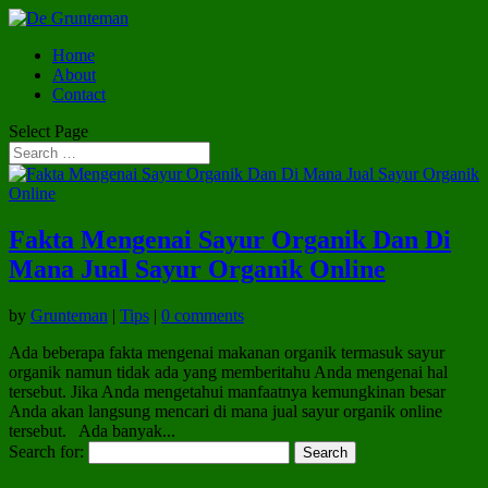
Home
About
Contact
Select Page
Fakta Mengenai Sayur Organik Dan Di
Mana Jual Sayur Organik Online
by
Grunteman
|
Tips
|
0 comments
Ada beberapa fakta mengenai makanan organik termasuk sayur
organik namun tidak ada yang memberitahu Anda mengenai hal
tersebut. Jika Anda mengetahui manfaatnya kemungkinan besar
Anda akan langsung mencari di mana jual sayur organik online
tersebut. Ada banyak...
Search for: